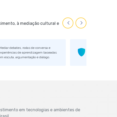
cimento, à mediação cultural e
Mediar debates, rodas de conversa e
Estimular a reflexão
experiências de aprendizagem baseadas
cidadania e direit
em escuta, argumentação e diálogo.
estimento em tecnologias e ambientes de
rasil.