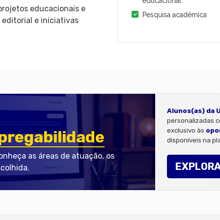
educacional
 projetos educacionais e
Pesquisa acadêmica
editorial e iniciativas
Alunos(as) da 
personalizadas co
exclusivo às
opo
regabilidade
disponíveis na pl
nheça as áreas de atuação, os
EXPLOR
scolhida.