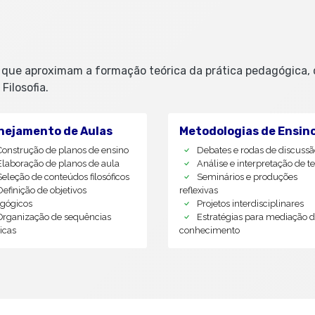
s que aproximam a formação teórica da prática pedagógica, 
Filosofia.
nejamento de Aulas
Metodologias de Ensin
Construção de planos de ensino
Debates e rodas de discussã
Elaboração de planos de aula
Análise e interpretação de te
Seleção de conteúdos filosóficos
Seminários e produções
Definição de objetivos
reflexivas
gógicos
Projetos interdisciplinares
Organização de sequências
Estratégias para mediação 
icas
conhecimento