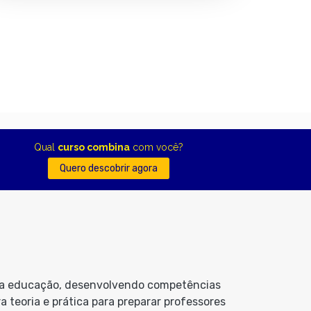
Qual
curso combina
com você?
Quero descobrir agora
s da educação, desenvolvendo competências
 teoria e prática para preparar professores