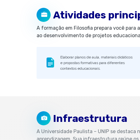
Atividades princi
A formação em Filosofia prepara você para 
ao desenvolvimento de projetos educaciona
Elaborar planos de aula, materiais didáticos
e propostas formativas para diferentes
contextos educacionais.
Infraestrutura
A Universidade Paulista – UNIP se destaca
aprendizagem. Sua infraestrutura reúne os m