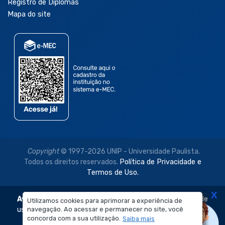
Registro de Diplomas
Mapa do site
Copyright
© 1997-2026 UNIP - Universidade Paulista.
Todos os direitos reservados.
Política de Privacidade e
Termos de Uso.
X
Aviso Legal:
As imagens disponibilizadas neste site são de
Utilizamos cookies para aprimorar a experiência de
navegação. Ao acessar e permanecer no site, você
uso exclusivo institucional do Sistema de Ensino Objetivo e
concorda com a sua utilização.
Saiba mais
da Universidade Paulista – UNIP.