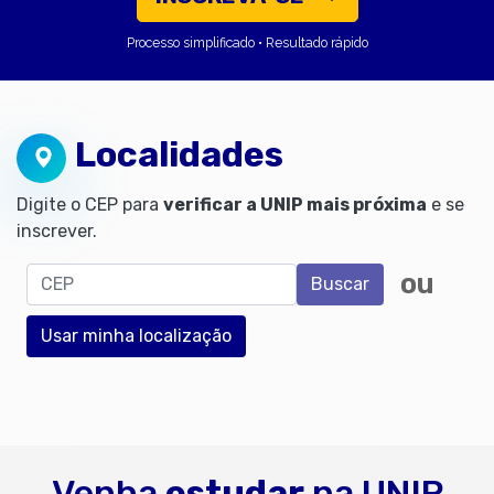
Processo simplificado • Resultado rápido
Localidades
Digite o CEP para
verificar a UNIP mais próxima
e se
inscrever.
CEP
ou
Buscar
Usar minha localização
Venha
estudar
na UNIP