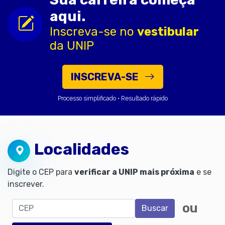
aqui.
Inscreva-se no
vestibular
da UNIP
INSCREVA-SE
Processo simplificado • Resultado rápido
Localidades
Digite o CEP para
verificar a UNIP mais próxima
e se
inscrever.
CEP
ou
Buscar