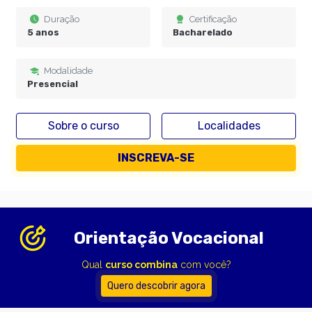
Duração
Certificação
5 anos
Bacharelado
Modalidade
Presencial
Sobre o curso
Localidades
INSCREVA-SE
Orientação Vocacional
Qual
curso combina
com você?
Quero descobrir agora