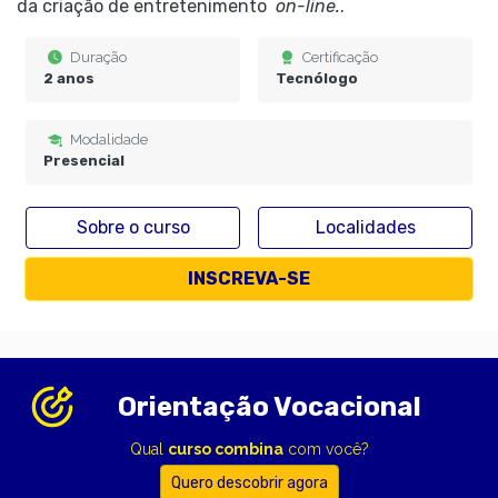
da criação de entretenimento
on-line.
.
Duração
Certificação
2 anos
Tecnólogo
Modalidade
Presencial
Sobre o curso
Localidades
INSCREVA-SE
Orientação Vocacional
Qual
curso combina
com você?
Quero descobrir agora