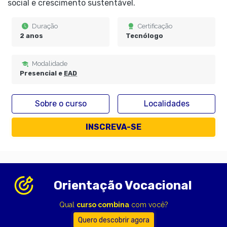
social e crescimento sustentável.
Duração
Certificação
2 anos
Tecnólogo
Modalidade
Presencial e
EAD
Sobre o curso
Localidades
INSCREVA-SE
Orientação Vocacional
Qual
curso combina
com você?
Quero descobrir agora