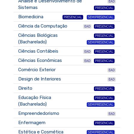
Análise e Desenvolvimento de
EAD
Sistemas
PRESENCIAL
Biomedicina
PRESENCIAL
SEMIPRESENCIAL
Ciência da Computação
EAD
PRESENCIAL
Ciências Biológicas
PRESENCIAL
(Bacharelado)
SEMIPRESENCIAL
Ciências Contábeis
EAD
PRESENCIAL
Ciências Econômicas
EAD
PRESENCIAL
Comércio Exterior
EAD
Design de Interiores
EAD
Direito
PRESENCIAL
Educação Física
PRESENCIAL
(Bacharelado)
SEMIPRESENCIAL
Empreendedorismo
EAD
Enfermagem
PRESENCIAL
Estética e Cosmética
SEMIPRESENCIAL