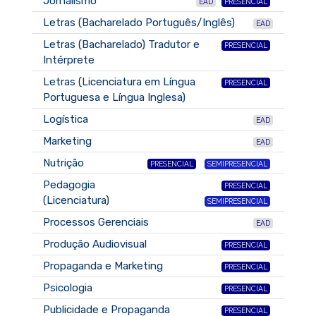
Jornalismo
EAD
PRESENCIAL
Letras (Bacharelado Português/Inglês)
EAD
Letras (Bacharelado) Tradutor e
PRESENCIAL
Intérprete
Letras (Licenciatura em Língua
PRESENCIAL
Portuguesa e Língua Inglesa)
Logística
EAD
Marketing
EAD
Nutrição
PRESENCIAL
SEMIPRESENCIAL
Pedagogia
PRESENCIAL
(Licenciatura)
SEMIPRESENCIAL
Processos Gerenciais
EAD
Produção Audiovisual
PRESENCIAL
Propaganda e Marketing
PRESENCIAL
Psicologia
PRESENCIAL
Publicidade e Propaganda
PRESENCIAL