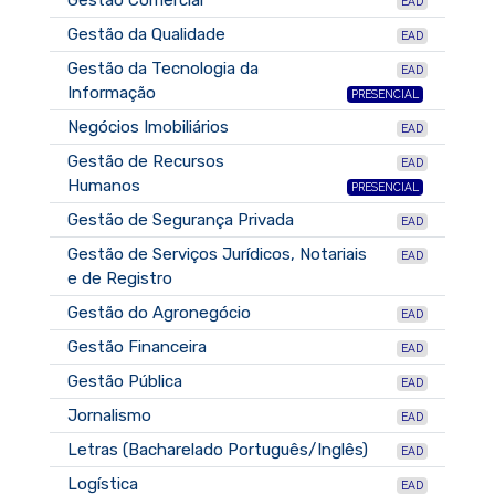
Gestão Comercial
EAD
Gestão da Qualidade
EAD
Gestão da Tecnologia da
EAD
Informação
PRESENCIAL
Negócios Imobiliários
EAD
Gestão de Recursos
EAD
Humanos
PRESENCIAL
Gestão de Segurança Privada
EAD
Gestão de Serviços Jurídicos, Notariais
EAD
e de Registro
Gestão do Agronegócio
EAD
Gestão Financeira
EAD
Gestão Pública
EAD
Jornalismo
EAD
Letras (Bacharelado Português/Inglês)
EAD
Logística
EAD