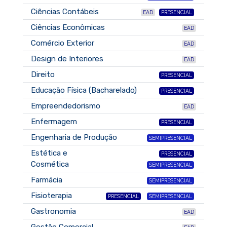
Ciências Contábeis
EAD
PRESENCIAL
Ciências Econômicas
EAD
Comércio Exterior
EAD
Design de Interiores
EAD
Direito
PRESENCIAL
Educação Física (Bacharelado)
PRESENCIAL
Empreendedorismo
EAD
Enfermagem
PRESENCIAL
Engenharia de Produção
SEMIPRESENCIAL
Estética e
PRESENCIAL
Cosmética
SEMIPRESENCIAL
Farmácia
SEMIPRESENCIAL
Fisioterapia
PRESENCIAL
SEMIPRESENCIAL
Gastronomia
EAD