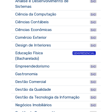
Análise e Desenvolvimento de
EAD
Sistemas
Ciência da Computação
EAD
Ciências Contábeis
EAD
Ciências Econômicas
EAD
Comércio Exterior
EAD
Design de Interiores
EAD
Educação Física
SEMIPRESENCIAL
(Bacharelado)
Empreendedorismo
EAD
Gastronomia
EAD
Gestão Comercial
EAD
Gestão da Qualidade
EAD
Gestão da Tecnologia da Informação
EAD
Negócios Imobiliários
EAD