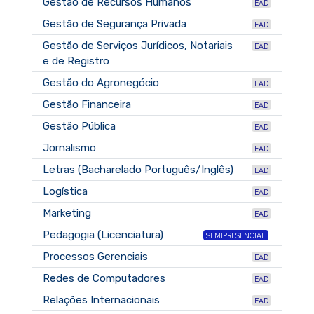
Gestão de Recursos Humanos
EAD
Gestão de Segurança Privada
EAD
Gestão de Serviços Jurídicos, Notariais
EAD
e de Registro
Gestão do Agronegócio
EAD
Gestão Financeira
EAD
Gestão Pública
EAD
Jornalismo
EAD
Letras (Bacharelado Português/Inglês)
EAD
Logística
EAD
Marketing
EAD
Pedagogia (Licenciatura)
SEMIPRESENCIAL
Processos Gerenciais
EAD
Redes de Computadores
EAD
Relações Internacionais
EAD