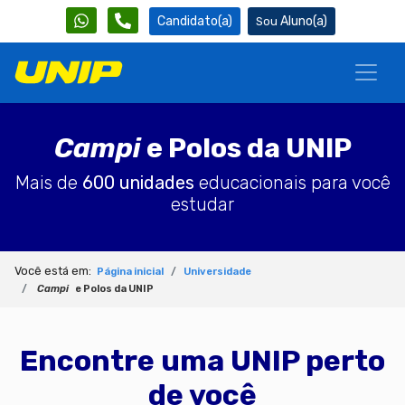
Candidato(a)
Aluno(a)
Campi
e Polos da UNIP
Mais de
600 unidades
educacionais para você
estudar
Você está em:
Página inicial
Universidade
Campi
e Polos da UNIP
Encontre uma UNIP perto
de você