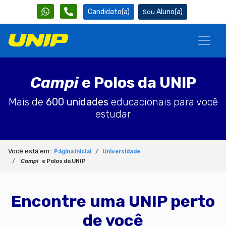
Candidato(a)
Aluno(a)
Campi
e Polos da UNIP
Mais de
600 unidades
educacionais para você
estudar
Você está em:
Página inicial
Universidade
Campi
e Polos da UNIP
Encontre uma UNIP perto
de você