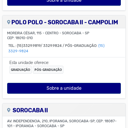
Sobre a unidade
POLO POLO - SOROCABA II - CAMPOLIM
MOREIRA CÉSAR, 115
-
CENTRO
-
SOROCABA
-
SP
CEP:
18010-010
TEL.: (15)3329.9819/ 3329.9824 / PÓS-GRADUAÇÃO:
(15)
3329-9824
Esta unidade oferece:
GRADUAÇÃO
PÓS-GRADUAÇÃO
Sobre a unidade
SOROCABA II
AV. INDEPENDENCIA, 210, IPORANGA, SOROCABA-SP, CEP: 18087-
101
-
IPORANGA
-
SOROCABA
-
SP