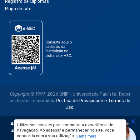
Registro de Diplomas
Mapa do site
Copyright
© 1997-2026 UNIP - Universidade Paulista. Todos
os direitos reservados.
Política de Privacidade e Termos de
Uso.
X
Aviso Legal:
As imagens disponibilizadas neste site são de
Utilizamos cookies para aprimorar a experiência de
uso exclusivo institucional do Sistema de Ensino Objetivo e
navegação. Ao acessar e permanecer no site, você
concorda com a sua utilização.
Saiba mais
da Universidade Paulista – UNIP.