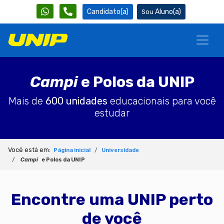
Candidato(a)
Aluno(a)
Campi
e Polos da UNIP
Mais de
600 unidades
educacionais para você
estudar
Você está em:
Página inicial
Universidade
Campi
e Polos da UNIP
Encontre uma UNIP perto
de você