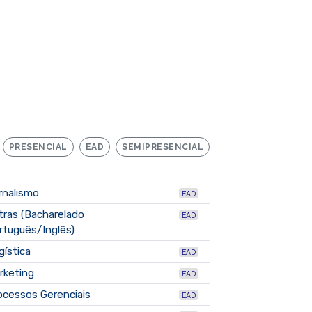
PRESENCIAL
EAD
SEMIPRESENCIAL
rnalismo
EAD
tras (Bacharelado
EAD
rtuguês/Inglês)
gística
EAD
rketing
EAD
ocessos Gerenciais
EAD