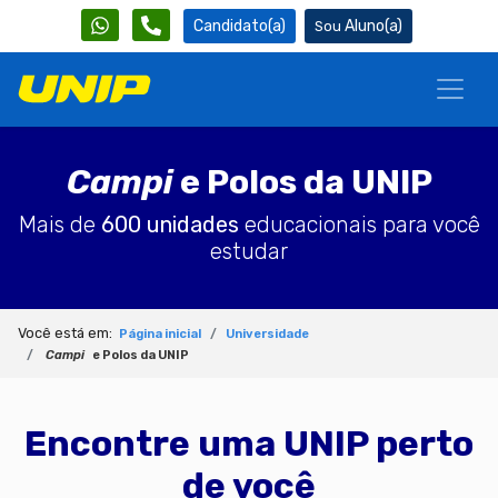
Candidato(a)
Aluno(a)
Campi
e Polos da UNIP
Mais de
600 unidades
educacionais para você
estudar
Você está em:
Página inicial
Universidade
Campi
e Polos da UNIP
Encontre uma UNIP perto
de você