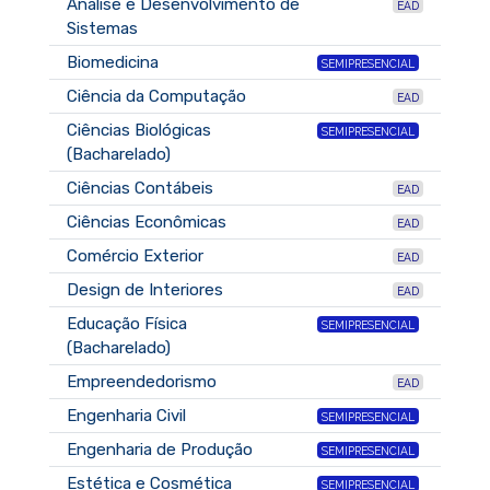
Análise e Desenvolvimento de
EAD
Sistemas
Biomedicina
SEMIPRESENCIAL
Ciência da Computação
EAD
Ciências Biológicas
SEMIPRESENCIAL
(Bacharelado)
Ciências Contábeis
EAD
Ciências Econômicas
EAD
Comércio Exterior
EAD
Design de Interiores
EAD
Educação Física
SEMIPRESENCIAL
(Bacharelado)
Empreendedorismo
EAD
Engenharia Civil
SEMIPRESENCIAL
Engenharia de Produção
SEMIPRESENCIAL
Estética e Cosmética
SEMIPRESENCIAL