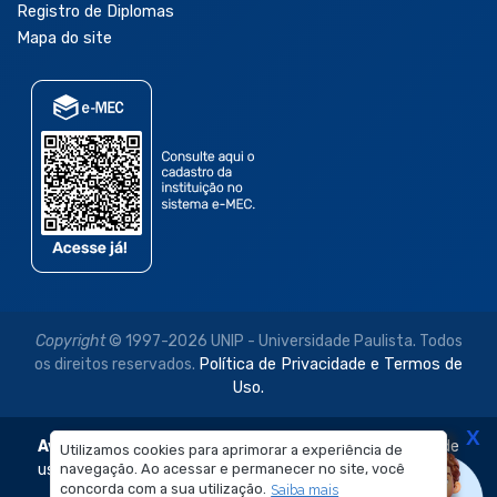
Registro de Diplomas
Mapa do site
Copyright
© 1997-2026 UNIP - Universidade Paulista. Todos
os direitos reservados.
Política de Privacidade e Termos de
Uso.
X
Aviso Legal:
As imagens disponibilizadas neste site são de
Utilizamos cookies para aprimorar a experiência de
uso exclusivo institucional do Sistema de Ensino Objetivo e
navegação. Ao acessar e permanecer no site, você
concorda com a sua utilização.
Saiba mais
da Universidade Paulista – UNIP.