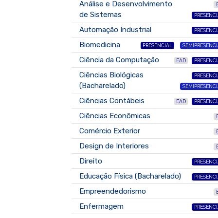
Análise e Desenvolvimento
de Sistemas
PRESENCI
Automação Industrial
PRESENCI
Biomedicina
PRESENCIAL
SEMIPRESENCI
Ciência da Computação
EAD
PRESENCI
Ciências Biológicas
PRESENCI
(Bacharelado)
SEMIPRESENCI
Ciências Contábeis
EAD
PRESENCI
Ciências Econômicas
Comércio Exterior
Design de Interiores
Direito
PRESENCI
Educação Física (Bacharelado)
PRESENCI
Empreendedorismo
Enfermagem
PRESENCI