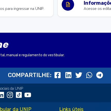
Informaçõe
s para ingressar na UNIP.
Acesse os edita
ne
ital, manual e regulamento do vestibular.
COMPARTILHE:
sociais da UNIP
ibular da UNIP
Links úteis