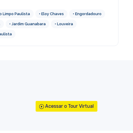
o Limpo Paulista
• Eloy Chaves
• Engordadouro
a
• Jardim Guanabara
• Louveira
aulista
Acessar o Tour Virtual