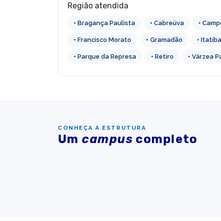
Região atendida
• Bragança Paulista
• Cabreúva
• Camp
• Francisco Morato
• Gramadão
• Itatib
• Parque da Represa
• Retiro
• Várzea P
CONHEÇA A ESTRUTURA
Um
campus
completo