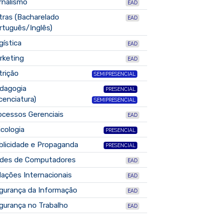
rnalismo
EAD
tras (Bacharelado
EAD
rtuguês/Inglês)
gística
EAD
rketing
EAD
trição
SEMIPRESENCIAL
dagogia
PRESENCIAL
icenciatura)
SEMIPRESENCIAL
ocessos Gerenciais
EAD
icologia
PRESENCIAL
blicidade e Propaganda
PRESENCIAL
des de Computadores
EAD
lações Internacionais
EAD
gurança da Informação
EAD
gurança no Trabalho
EAD