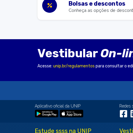
Bolsas e descontos
Conheça as opções de desconto
Vestibular
On-li
Acesse:
unip.br/regulamentos
para consultar o ed
Aplicativo oficial da UNIP
Redes 
Estude ssss na UNIP
Vest