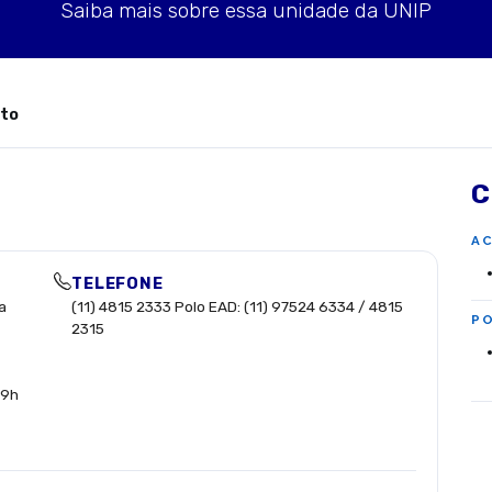
Saiba mais sobre essa unidade da UNIP
to
C
A
TELEFONE
a
(11) 4815 2333 Polo EAD: (11) 97524 6334 / 4815
PO
2315
09h