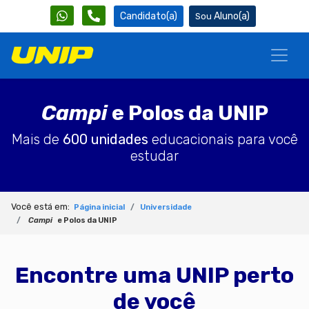
Candidato(a)
Aluno(a)
Campi
e Polos da UNIP
Mais de
600 unidades
educacionais para você
estudar
Você está em:
Página inicial
Universidade
Campi
e Polos da UNIP
Encontre uma UNIP perto
de você