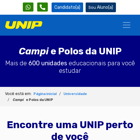
Candidato(a)
Aluno(a)
Campi
e Polos da UNIP
Mais de
600 unidades
educacionais para você
estudar
Você está em:
Página inicial
Universidade
Campi
e Polos da UNIP
Encontre uma UNIP perto
de você