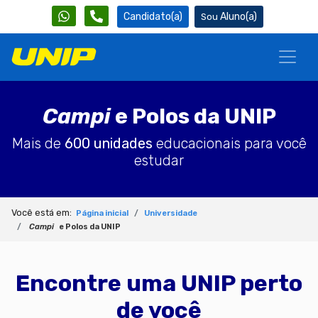
Candidato(a)
Aluno(a)
Campi
e Polos da UNIP
Mais de
600 unidades
educacionais para você
estudar
Você está em:
Página inicial
Universidade
Campi
e Polos da UNIP
Encontre uma UNIP perto
de você