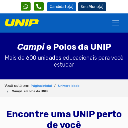
Candidato(a)
Aluno(a)
Campi
e Polos da UNIP
Mais de
600 unidades
educacionais para você
estudar
Você está em:
Página inicial
Universidade
Campi
e Polos da UNIP
Encontre uma UNIP perto
de você