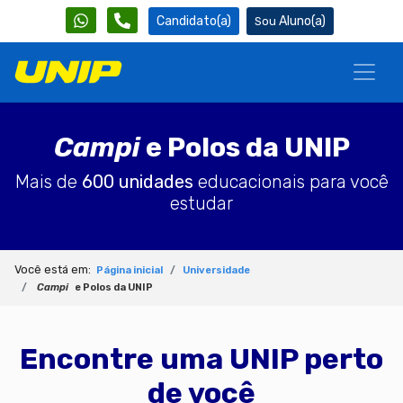
Candidato(a)
Aluno(a)
Campi
e Polos da UNIP
Mais de
600 unidades
educacionais para você
estudar
Você está em:
Página inicial
Universidade
Campi
e Polos da UNIP
Encontre uma UNIP perto
de você