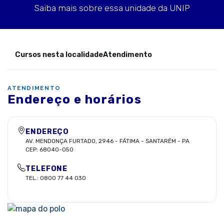
Saiba mais sobre essa unidade da UNIP
Cursos nesta localidade
Atendimento
ATENDIMENTO
Endereço e horários
ENDEREÇO
AV. MENDONÇA FURTADO, 2946
-
FÁTIMA
-
SANTARÉM
-
PA
CEP:
68040-050
TELEFONE
TEL.: 0800 77 44 030