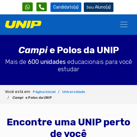
Candidato(a)
Aluno(a)
Campi
e Polos da UNIP
Mais de
600 unidades
educacionais para você
estudar
Você está em:
Página inicial
Universidade
Campi
e Polos da UNIP
Encontre uma UNIP perto
de você