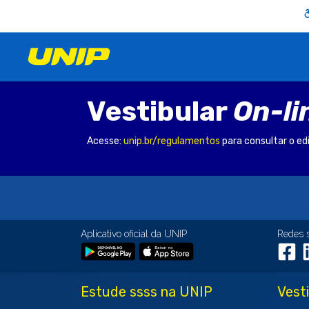
Vestibular
On-li
Acesse:
unip.br/regulamentos
para consultar o ed
Aplicativo oficial da UNIP
Redes 
Estude ssss na UNIP
Vest