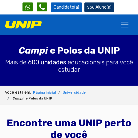
Candidato(a)
Aluno(a)
Campi
e Polos da UNIP
Mais de
600 unidades
educacionais para você
estudar
Você está em:
Página inicial
Universidade
Campi
e Polos da UNIP
Encontre uma UNIP perto
de você