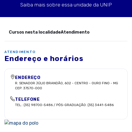
Saiba mais sobre essa unidade da UNIP
Cursos nesta localidade
Atendimento
ATENDIMENTO
Endereço e horários
ENDEREÇO
R. SENADOR JÚLIO BRANDÃO, 602
-
CENTRO
-
OURO FINO
-
MG
CEP:
37570-000
TELEFONE
TEL.: (35) 98700-5486 / PÓS-GRADUAÇÃO: (35) 3441-5486