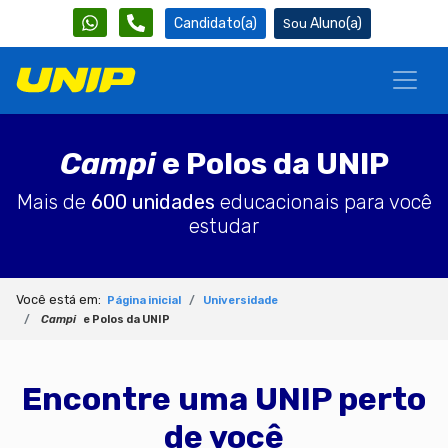
Candidato(a)
Aluno(a)
Campi
e Polos da UNIP
Mais de
600 unidades
educacionais para você
estudar
Você está em:
Página inicial
Universidade
Campi
e Polos da UNIP
Encontre uma UNIP perto
de você