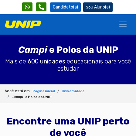
Candidato(a)
Aluno(a)
Campi
e Polos da UNIP
Mais de
600 unidades
educacionais para você
estudar
Você está em:
Página inicial
Universidade
Campi
e Polos da UNIP
Encontre uma UNIP perto
de você