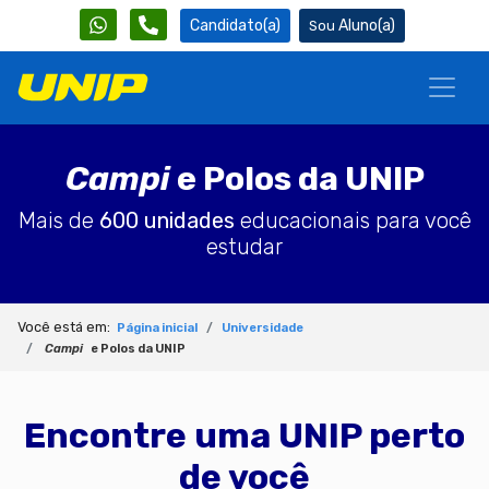
Candidato(a)
Aluno(a)
Campi
e Polos da UNIP
Mais de
600 unidades
educacionais para você
estudar
Você está em:
Página inicial
Universidade
Campi
e Polos da UNIP
Encontre uma UNIP perto
de você