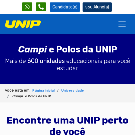
Candidato(a)
Aluno(a)
Campi
e Polos da UNIP
Mais de
600 unidades
educacionais para você
estudar
Você está em:
Página inicial
Universidade
Campi
e Polos da UNIP
Encontre uma UNIP perto
de você