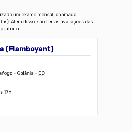
alizado um exame mensal, chamado
dos). Além disso, são feitas avaliações das
 gratuito.
ia (Flamboyant)
fogo - Goiânia
-
GO
às 17h