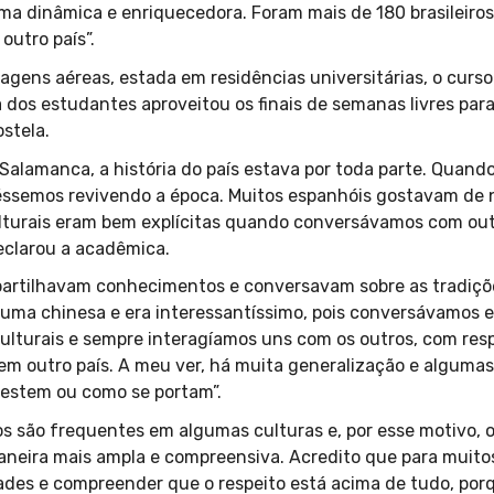
 dinâmica e enriquecedora. Foram mais de 180 brasileiros 
outro país”.
gens aéreas, estada em residências universitárias, o curs
 dos estudantes aproveitou os finais de semanas livres para
stela.
 Salamanca, a história do país estava por toda parte. Quand
éssemos revivendo a época. Muitos espanhóis gostavam de n
culturais eram bem explícitas quando conversávamos com out
eclarou a acadêmica.
rtilhavam conhecimentos e conversavam sobre as tradições 
de uma chinesa e era interessantíssimo, pois conversávamos
ulturais e sempre interagíamos uns com os outros, com resp
 em outro país. A meu ver, há muita generalização e alguma
vestem ou como se portam”.
s são frequentes em algumas culturas e, por esse motivo, o
eira mais ampla e compreensiva. Acredito que para muitos
ades e compreender que o respeito está acima de tudo, porq