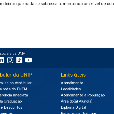
sem deixar que nada se sobressaia, mantendo um nível de co
sociais da UNIP
ibular da UNIP
Links úteis
va-se no Vestibular
Atendimento
a nota do ENEM
Localidades
erência Imediata
Atendimento à População
da Graduação
Área do(a) Aluno(a)
 e Descontos
Diploma Digital
amentos
Registro de Diplomas