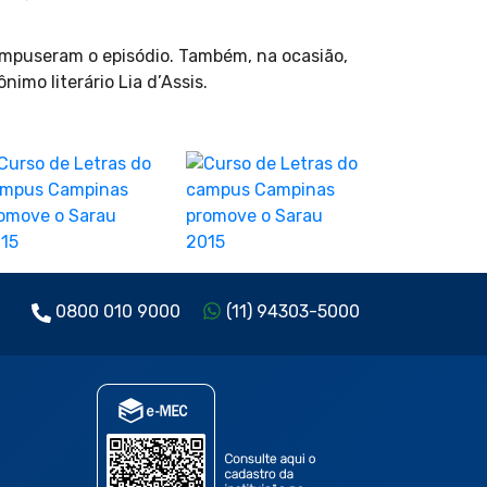
compuseram o episódio. Também, na ocasião,
imo literário Lia d’Assis.
0800 010 9000
(11) 94303-5000