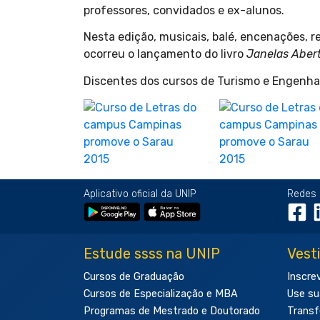
professores, convidados e ex-alunos.
Nesta edição, musicais, balé, encenações, r
ocorreu o lançamento do livro
Janelas Abert
Discentes dos cursos de Turismo e Engenha
Aplicativo oficial da UNIP
Redes 
Estude ssss na UNIP
Vest
Cursos de Graduação
Inscre
Cursos de Especialização e MBA
Use su
Programas de Mestrado e Doutorado
Transf