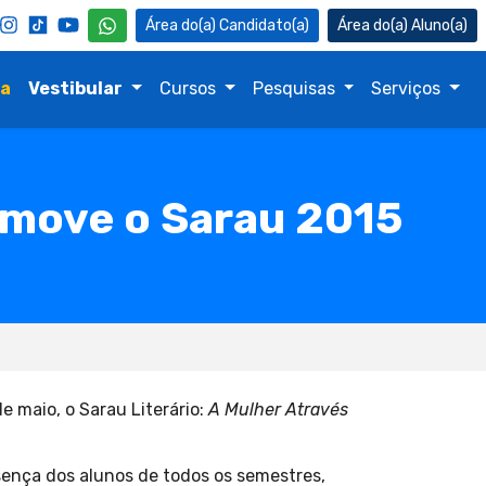
Candidato(a)
Aluno(a)
na
Vestibular
Cursos
Pesquisas
Serviços
omove o Sarau 2015
e maio, o Sarau Literário:
A Mulher Através
sença dos alunos de todos os semestres,