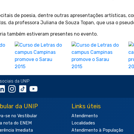
ecitais de poesia, dentre outras apresentações artísticas, 
as,
da professora Juliana de Souza Topan, que usa o pseudôn
ria também estiveram presentes no evento.
sociais da UNIP
ibular da UNIP
Links úteis
va-se no Vestibular
Atendimento
a nota do ENEM
Localidades
erência Imediata
Atendimento à População