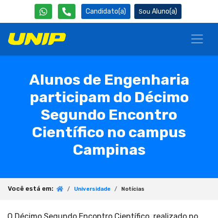
Candidato(a)
Aluno(a)
Alunos de Engenharia
participam do Décimo
Segundo Encontro
Científico no campus
Campinas
Você está em:
Universidade
Notícias
O Décimo Segundo Encontro Científico, realizado no