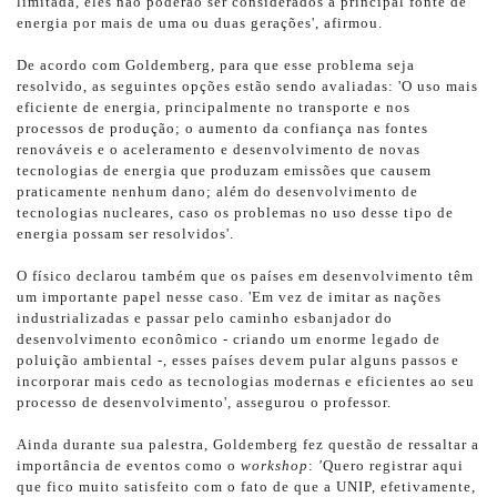
limitada, eles não poderão ser considerados a principal fonte de
energia por mais de uma ou duas gerações', afirmou.
De acordo com Goldemberg, para que esse problema seja
resolvido, as seguintes opções estão sendo avaliadas: 'O uso mais
eficiente de energia, principalmente no transporte e nos
processos de produção; o aumento da confiança nas fontes
renováveis e o aceleramento e desenvolvimento de novas
tecnologias de energia que produzam emissões que causem
praticamente nenhum dano; além do desenvolvimento de
tecnologias nucleares, caso os problemas no uso desse tipo de
energia possam ser resolvidos'.
O físico declarou também que os países em desenvolvimento têm
um importante papel nesse caso. 'Em vez de imitar as nações
industrializadas e passar pelo caminho esbanjador do
desenvolvimento econômico - criando um enorme legado de
poluição ambiental -, esses países devem pular alguns passos e
incorporar mais cedo as tecnologias modernas e eficientes ao seu
processo de desenvolvimento', assegurou o professor.
Ainda durante sua palestra, Goldemberg fez questão de ressaltar a
importância de eventos como o
workshop
:
'
Quero registrar aqui
que fico muito satisfeito com o fato de que a UNIP, efetivamente,