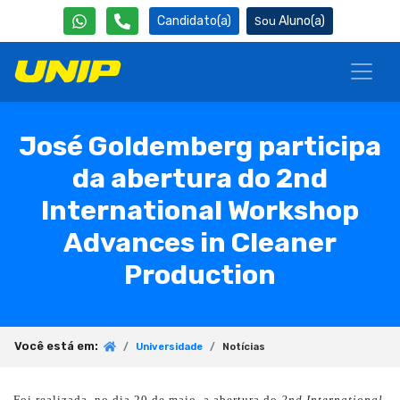
Candidato(a)
Aluno(a)
José Goldemberg participa
da abertura do 2nd
International Workshop
Advances in Cleaner
Production
Você está em:
Universidade
Notícias
Foi realizada, no dia 20 de maio, a abertura do
2nd International