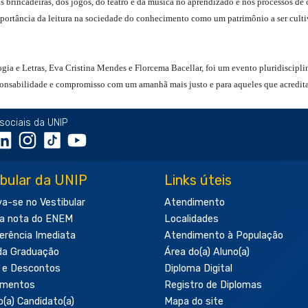
 brincadeiras, dos jogos, do teatro e da música no aprendizado e nos processos de c
 importância da leitura na sociedade do conhecimento como um patrimônio a ser cul
a e Letras, Eva Cristina Mendes e Florcema Bacellar, foi um evento pluridisciplina
sponsabilidade e compromisso com um amanhã mais justo e para aqueles que acredi
sociais da UNIP
ibular da UNIP
Links úteis
va-se no Vestibular
Atendimento
a nota do ENEM
Localidades
erência Imediata
Atendimento à População
da Graduação
Área do(a) Aluno(a)
 e Descontos
Diploma Digital
amentos
Registro de Diplomas
o(a) Candidato(a)
Mapa do site