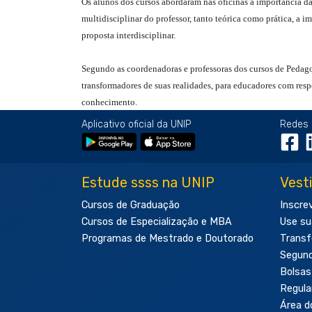
Os alunos dos cursos abordaram nas oficinas a importância das
multidisciplinar do professor, tanto teórica como prática, a
proposta interdisciplinar.
Segundo as coordenadoras e professoras dos cursos de Pedagogi
transformadores de suas realidades, para educadores com re
conhecimento.
Aplicativo oficial da UNIP
Redes 
Estude ssss na UNIP
Vest
Cursos de Graduação
Inscre
Cursos de Especialização e MBA
Use su
Programas de Mestrado e Doutorado
Transf
Segun
Bolsas
Regul
Área d