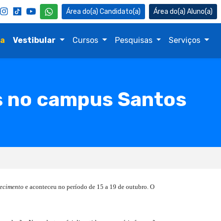
Candidato(a)
Aluno(a)
na
Vestibular
Cursos
Pesquisas
Serviços
s no campus Santos
hecimento
e aconteceu no período de
15 a
19 de outubro. O