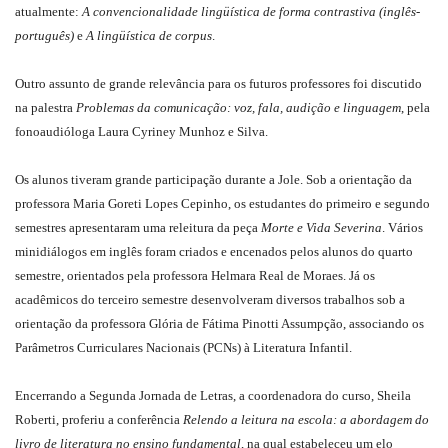
atualmente:
A convencionalidade lingüística de forma contrastiva (inglês-
português)
e
A lingüística de corpus
.
Outro assunto de grande relevância para os futuros professores foi discutido
na palestra
Problemas da comunicação: voz, fala, audição e linguagem
, pela
fonoaudióloga Laura Cyriney Munhoz e Silva.
Os alunos tiveram grande participação durante a Jole. Sob a orientação da
professora Maria Goreti Lopes Cepinho, os estudantes do primeiro e segundo
semestres apresentaram uma releitura da peça
Morte e Vida Severina
. Vários
minidiálogos em inglês foram criados e encenados pelos alunos do quarto
semestre, orientados pela professora Helmara Real de Moraes. Já os
acadêmicos do terceiro semestre desenvolveram diversos trabalhos sob a
orientação da professora Glória de Fátima Pinotti Assumpção, associando os
Parâmetros Curriculares Nacionais (PCNs) à Literatura Infantil.
Encerrando a Segunda Jornada de Letras, a coordenadora do curso, Sheila
Roberti, proferiu a conferência
Relendo a leitura na escola: a abordagem do
livro de literatura no ensino fundamental
, na qual estabeleceu um elo