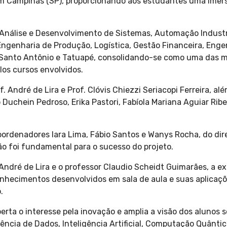
em Campinas (SP), proporcionando aos estudantes uma ime
 Análise e Desenvolvimento de Sistemas, Automação Industri
 Engenharia de Produção, Logística, Gestão Financeira, En
Santo Antônio e Tatuapé, consolidando-se como uma das mai
los cursos envolvidos.
. André de Lira e Prof. Clóvis Chiezzi Seriacopi Ferreira, al
uchein Pedroso, Erika Pastori, Fabíola Mariana Aguiar Ribei
oordenadores Iara Lima, Fábio Santos e Wanys Rocha, do dire
ão foi fundamental para o sucesso do projeto.
André de Lira e o professor Claudio Scheidt Guimarães, a e
nhecimentos desenvolvidos em sala de aula e suas aplicaçõ
.
rta o interesse pela inovação e amplia a visão dos alunos s
iência de Dados, Inteligência Artificial, Computação Quântic