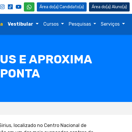
Candidato(a)
Aluno(a)
na
Vestibular
Cursos
Pesquisas
Serviços
IUS E APROXIMA
 PONTA
irius, localizado no Centro Nacional de