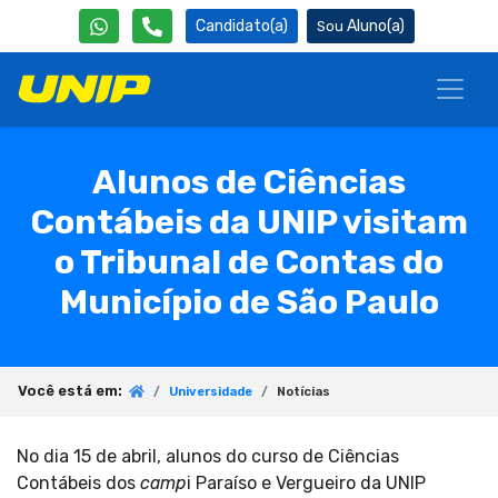
Candidato(a)
Aluno(a)
Alunos de Ciências
Contábeis da UNIP visitam
o Tribunal de Contas do
Município de São Paulo
Você está em:
Universidade
Notícias
No dia 15 de abril, alunos do curso de Ciências
Contábeis dos
camp
i Paraíso e Vergueiro da UNIP