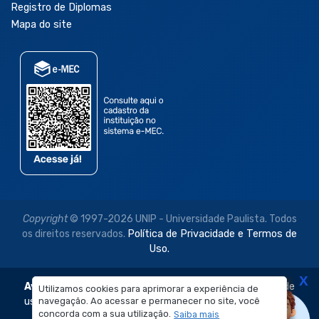
Registro de Diplomas
Mapa do site
Copyright
© 1997-2026 UNIP - Universidade Paulista. Todos
os direitos reservados.
Política de Privacidade e Termos de
Uso.
X
Aviso Legal:
As imagens disponibilizadas neste site são de
Utilizamos cookies para aprimorar a experiência de
navegação. Ao acessar e permanecer no site, você
uso exclusivo institucional do Sistema de Ensino Objetivo e
concorda com a sua utilização.
Saiba mais
da Universidade Paulista – UNIP.