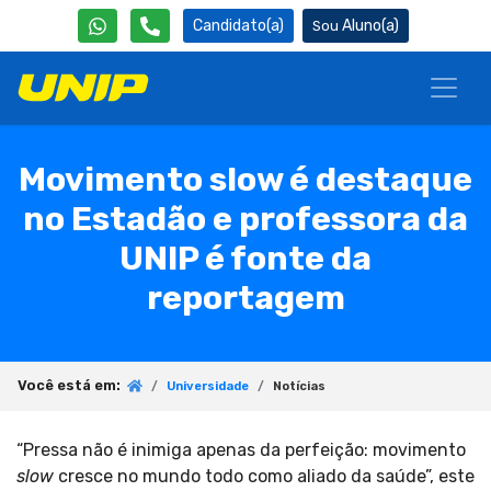
Candidato(a)
Aluno(a)
Movimento slow é destaque
no Estadão e professora da
UNIP é fonte da
reportagem
Você está em:
Universidade
Notícias
“Pressa não é inimiga apenas da perfeição: movimento
slow
cresce no mundo todo como aliado da saúde”, este