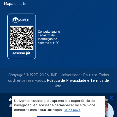
Mapa do site
Copyright
© 1997-2026 UNIP - Universidade Paulista. Todos
os direitos reservados.
Política de Privacidade e Termos de
Uso.
X
Aviso Legal:
As imagens disponibilizadas neste site são de
Utilizamos cookies para aprimorar a experiência de
navegação. Ao acessar e permanecer no site, você
uso exclusivo institucional do Sistema de Ensino Objetivo e
concorda com a sua utilização.
Saiba mais
da Universidade Paulista – UNIP.
É proibida a reprodução, utilização, edição ou