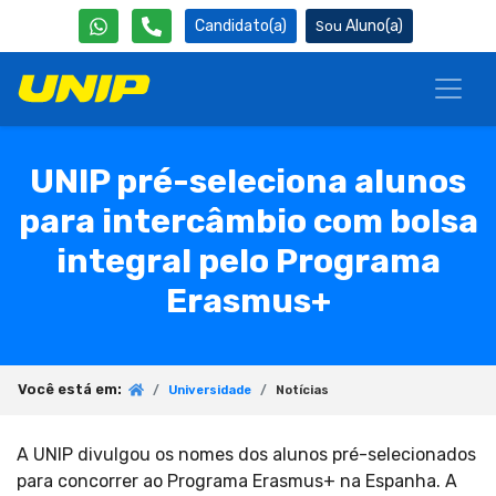
Candidato(a)
Aluno(a)
UNIP pré-seleciona alunos
para intercâmbio com bolsa
integral pelo Programa
Erasmus+
Você está em:
Universidade
Notícias
A UNIP divulgou os nomes dos alunos pré-selecionados
para concorrer ao Programa Erasmus+ na Espanha. A