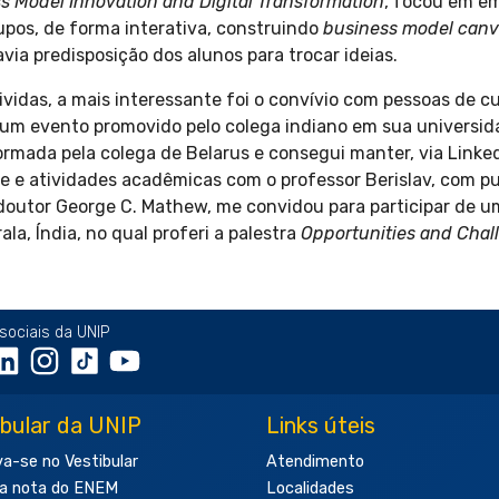
s Model Innovation and Digital Transformation
, focou em e
pos, de forma interativa, construindo
business model can
ia predisposição dos alunos para trocar ideias.
ividas, a mais interessante foi o convívio com pessoas de c
um evento promovido pelo colega indiano em sua universida
mada pela colega de Belarus e consegui manter, via Linked
e atividades acadêmicas com o professor Berislav, com pub
 doutor George C. Mathew, me convidou para participar de 
la, Índia, no qual proferi a palestra
Opportunities and Chall
sociais da UNIP
ibular da UNIP
Links úteis
va-se no Vestibular
Atendimento
a nota do ENEM
Localidades