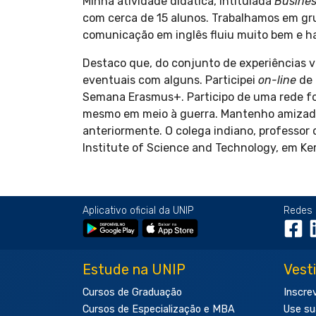
Minha atividade didática, intitulada
Busines
com cerca de 15 alunos. Trabalhamos em gru
comunicação em inglês fluiu muito bem e hav
Destaco que, do conjunto de experiências v
eventuais com alguns. Participei
on-line
de 
Semana Erasmus+. Participo de uma rede for
mesmo em meio à guerra. Mantenho amizade 
anteriormente. O colega indiano, professor
Institute of Science and Technology, em Kera
Aplicativo oficial da UNIP
Redes 
Estude na UNIP
Vest
Cursos de Graduação
Inscre
Cursos de Especialização e MBA
Use su