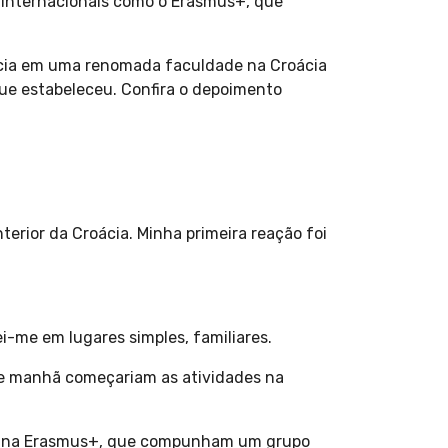
as internacionais como o Erasmus+, que
ência em uma renomada faculdade na Croácia
que estabeleceu. Confira o depoimento
rior da Croácia. Minha primeira reação foi
i-me em lugares simples, familiares.
e manhã começariam as atividades na
Semana Erasmus+, que compunham um grupo