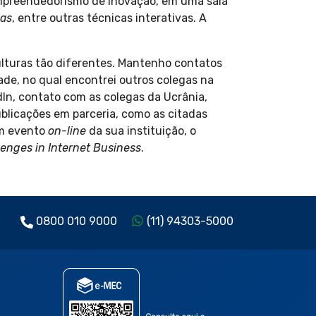
mpreendedorismo de inovação, em uma sala
vas
, entre outras técnicas interativas. A
ulturas tão diferentes. Mantenho contatos
de, no qual encontrei outros colegas na
In, contato com as colegas da Ucrânia,
licações em parceria, como as citadas
um evento
on-line
da sua instituição, o
enges in Internet Business
.
0800 010 9000
(11) 94303-5000