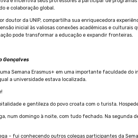
ctiva e incentiva seus professores a participar de program
o e colaboração global.
ssor doutor da UNIP, compartilha sua enriquecedora experi
ensão inicial às valiosas conexões acadêmicas e culturais 
ação pode transformar a educação e expandir fronteiras.
co Gonçalves
de uma Semana Erasmus+ em uma importante faculdade do inte
qual a universidade estava localizada.
e!
italidade e gentileza do povo croata com o turista. Hospede
ega, num domingo à noite, com tudo fechado. Na segunda d
ožega – fui conhecendo outros colegas participantes da 