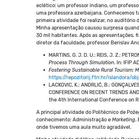
eclético: um professor indiano, um profess
uma professora azerbaijana. Conhecemos tam
primeira atividade foi realizar, no auditóri
Minha apresentação causou surpresa quando
30 mil habitantes. Após as apresentações,
diretor da faculdade, professor Berislav An
MARTINS, G. J. D. U.; REIS, J. Z.; PETRO
Process Through Simulation
. In: IFI
Fostering Sustainable Rural Tourism: 
https://repozitorij.ftrr.hr/islandora/ob
LACKOVIC, K.; ANDRLIĆ, B.; GONÇALVES,
CONFERENCE ON RECENT TRENDS AND A
the 4th International Conference on R
A principal atividade do Politécnico de Pož
conhecimento: Administração e
Marketing
,
onde tivemos uma aula muito agradável.