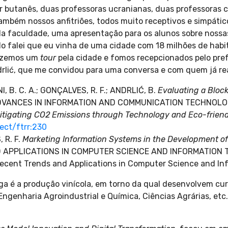
or butanês, duas professoras ucranianas, duas professoras 
bém nossos anfitriões, todos muito receptivos e simpáticos
o da faculdade, uma apresentação para os alunos sobre nossas
 falei que eu vinha de uma cidade com 18 milhões de habi
 fizemos um
tour
pela cidade e fomos recepcionados pelo pref
drlić, que me convidou para uma conversa e com quem já real
NI, B. C. A.; GONÇALVES, R. F.; ANDRLIĆ, B.
Evaluating a Blo
P ADVANCES IN INFORMATION AND COMMUNICATION TECHNOLOGY,
Mitigating CO2 Emissions through Technology and Eco-friend
ject/ftrr:230
 R. F.
Marketing Information Systems in the Development of 
PPLICATIONS IN COMPUTER SCIENCE AND INFORMATION TEC
ecent Trends and Applications in Computer Science and Inf
ega é a produção vinícola, em torno da qual desenvolvem cu
 Engenharia Agroindustrial e Química, Ciências Agrárias, etc