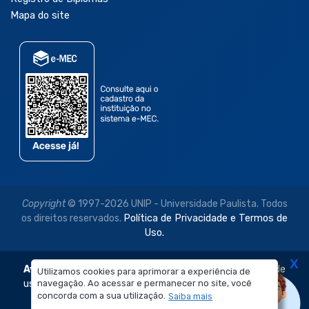
Mapa do site
Copyright
© 1997-2026 UNIP - Universidade Paulista. Todos
os direitos reservados.
Política de Privacidade e Termos de
Uso.
X
Aviso Legal:
As imagens disponibilizadas neste site são de
Utilizamos cookies para aprimorar a experiência de
navegação. Ao acessar e permanecer no site, você
uso exclusivo institucional do Sistema de Ensino Objetivo e
concorda com a sua utilização.
Saiba mais
da Universidade Paulista – UNIP.