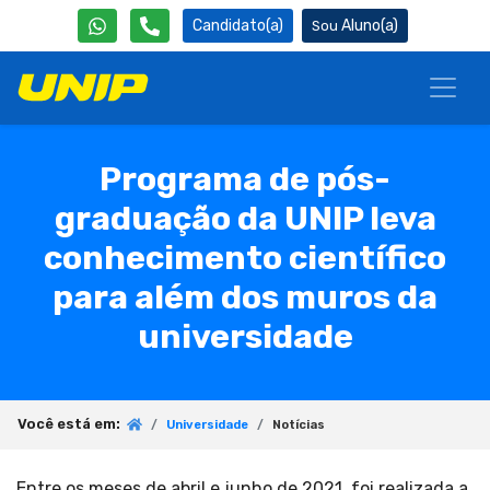
Candidato(a)
Aluno(a)
Programa de pós-
graduação da UNIP leva
conhecimento científico
para além dos muros da
universidade
Você está em:
Universidade
Notícias
Entre os meses de abril e junho de 2021, foi realizada a