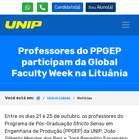
Candidato(a)
Aluno(a)
Professores do PPGEP
participam da Global
Faculty Week na Lituânia
Você está em:
Universidade
Notícias
Entre os dias 21 e 25 de outubro, os professores do
Programa de Pós-Graduação
Stricto Sensu
em
Engenharia de Produção (PPGEP) da UNIP, João
Gilberto Mendes dos Reis e José Benedito Sacomano,