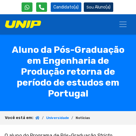
Candidato(a)
Aluno(a)
Aluno da Pós-Graduação
em Engenharia de
Produção retorna de
período de estudos em
Portugal
Você está em:
Universidade
Notícias
O aluno do Programa de Pós-Graduação
Stricto