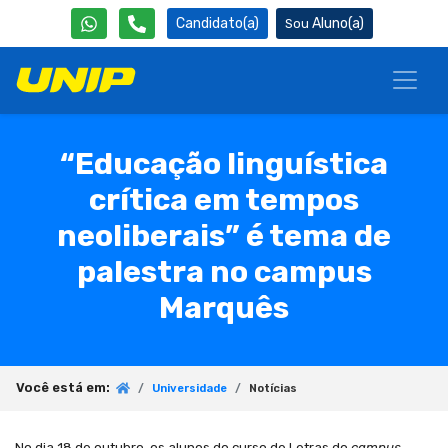
Candidato(a)
Aluno(a)
“Educação linguística
crítica em tempos
neoliberais” é tema de
palestra no campus
Marquês
Você está em:
Universidade
Notícias
No dia 18 de outubro, os alunos do curso de Letras do
campus