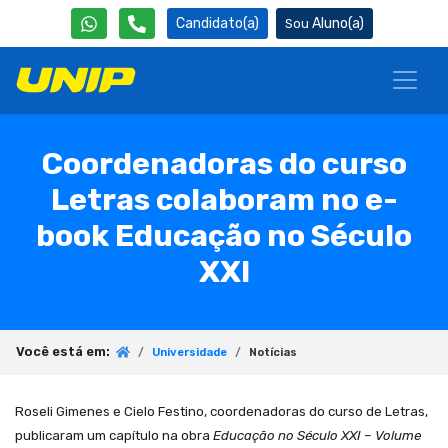
Candidato(a)
Aluno(a)
Coordenadoras do curso
Letras colaboram no e-
book Educação no Século
XXI
Você está em:
Universidade
Notícias
Roseli Gimenes e Cielo Festino, coordenadoras do curso de Letras,
publicaram um capítulo na obra
Educação no Século XXI – Volume