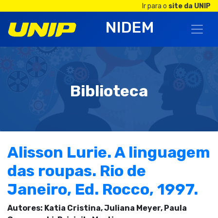
Ir para o
site da UNIP
NIDEM
Biblioteca
Alisson Lurie. A linguagem
das roupas. Rio de
Janeiro, Ed. Rocco, 1997.
Autores: Katia Cristina, Juliana Meyer, Paula