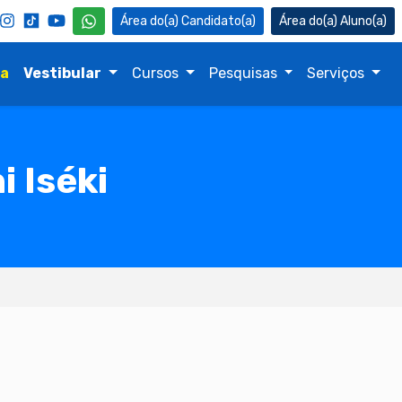
Candidato(a)
Aluno(a)
na
Vestibular
Cursos
Pesquisas
Serviços
i Iséki