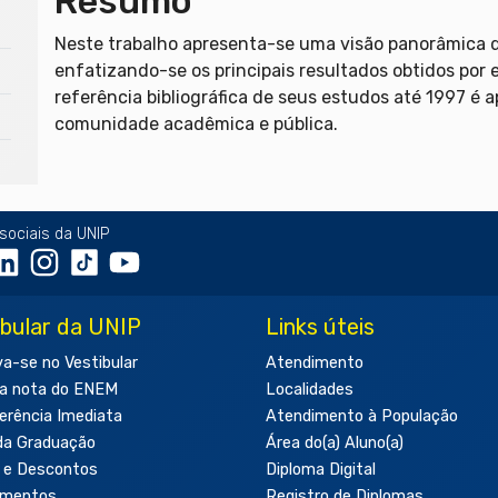
Resumo
Neste trabalho apresenta-se uma visão panorâmica do 
enfatizando-se os principais resultados obtidos por e
referência bibliográfica de seus estudos até 1997 é
comunidade acadêmica e pública.
sociais da UNIP
ibular da UNIP
Links úteis
va-se no Vestibular
Atendimento
a nota do ENEM
Localidades
erência Imediata
Atendimento à População
da Graduação
Área do(a) Aluno(a)
 e Descontos
Diploma Digital
amentos
Registro de Diplomas