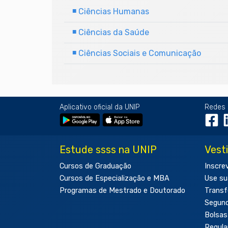
■
Ciências Humanas
■
Ciências da Saúde
■
Ciências Sociais e Comunicação
Aplicativo oficial da UNIP
Redes 
Estude ssss na UNIP
Vest
Cursos de Graduação
Inscre
Cursos de Especialização e MBA
Use su
Programas de Mestrado e Doutorado
Transf
Segun
Bolsas
Regul